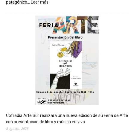
patagónico...
Leer más
:
C
h
u
b
u
t
s
e
r
á
s
e
d
e
d
e
l
c
Cofradía Arte Sur realizará una nueva edición de su Feria de Arte
i
con presentación de libro y música en vivo
e
8 agosto, 2026