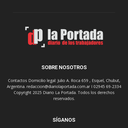
r
c
n
o
e
m
s
o
,
d
e
e
l
s
C
t
i
i
n
n
e
o
SOBRE NOSOTROS
M
d
u
e
Contactos Domicilio legal: Julio A. Roca 659 , Esquel, Chubut,
n
r
Argentina. redaccion@diariolaportada.com.ar I 02945 69-2334
i
e
Copyright 2025 Diario La Portada. Todos los derechos
c
u
reservados.
i
n
p
i
a
o
l
SÍGANOS
n
p
e