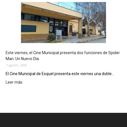
s
q
u
e
l
m
o
s
t
Este viernes, el Cine Municipal presenta dos funciones de Spider
r
Man: Un Nuevo Día
ó
7 agosto, 2026
s
u
El Cine Municipal de Esquel presenta este viernes una doble...
p
Leer más
:
o
E
t
s
e
t
n
e
c
v
i
i
a
e
l