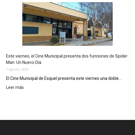
s
q
u
e
l
m
o
s
t
Este viernes, el Cine Municipal presenta dos funciones de Spider
r
Man: Un Nuevo Día
ó
7 agosto, 2026
s
u
El Cine Municipal de Esquel presenta este viernes una doble...
p
Leer más
:
o
E
t
s
e
t
n
e
c
v
i
i
a
e
l