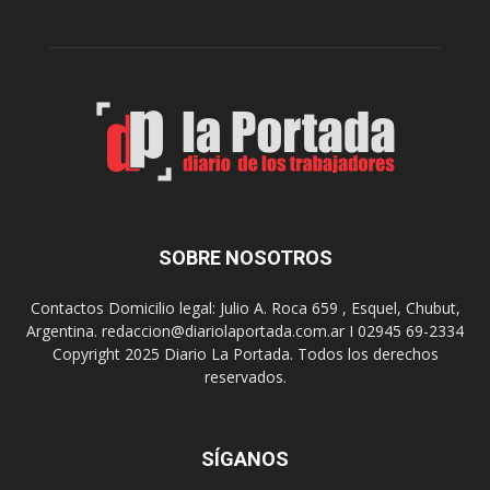
r
c
n
o
e
m
s
o
,
d
e
e
l
s
C
t
i
i
n
n
e
o
SOBRE NOSOTROS
M
d
u
e
Contactos Domicilio legal: Julio A. Roca 659 , Esquel, Chubut,
n
r
Argentina. redaccion@diariolaportada.com.ar I 02945 69-2334
i
e
Copyright 2025 Diario La Portada. Todos los derechos
c
u
reservados.
i
n
p
i
a
o
l
SÍGANOS
n
p
e