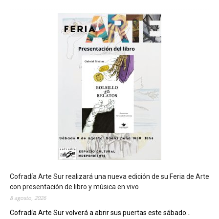
C
h
u
b
u
t
s
e
r
á
s
e
d
e
d
e
l
c
Cofradía Arte Sur realizará una nueva edición de su Feria de Arte
i
con presentación de libro y música en vivo
e
8 agosto, 2026
r
Cofradía Arte Sur volverá a abrir sus puertas este sábado...
r