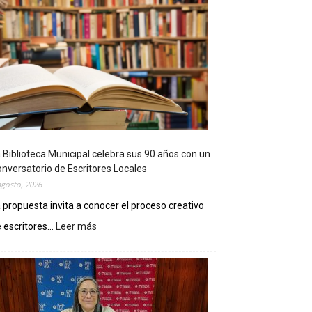
 Biblioteca Municipal celebra sus 90 años con un
nversatorio de Escritores Locales
agosto, 2026
 propuesta invita a conocer el proceso creativo
 escritores...
Leer más
:
L
a
B
i
b