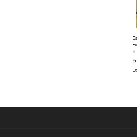
Es
Fo
6 
En
L