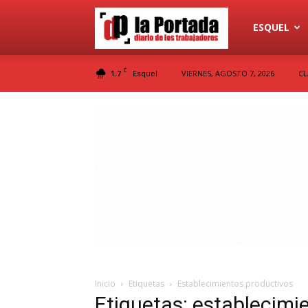
Diario
ESQUEL
C
1.7
VIERNES, AGOSTO 7, 2026
CL
Esquel
La
Portada
Inicio
Etiquetas
Establecimientos productivos
Etiquetas: establecimi