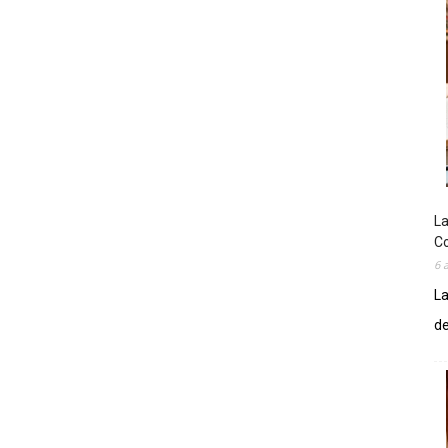
La
Co
6 
La
de