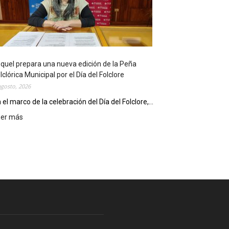
l
i
o
t
e
c
quel prepara una nueva edición de la Peña
a
lclórica Municipal por el Día del Folclore
M
agosto, 2026
u
n
 el marco de la celebración del Día del Folclore,...
i
eer más
:
c
E
i
s
p
q
a
u
l
e
c
l
e
p
l
r
e
e
b
p
r