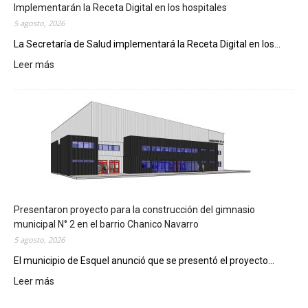
Implementarán la Receta Digital en los hospitales
5 agosto, 2026
La Secretaría de Salud implementará la Receta Digital en los...
Leer más
:
I
m
p
l
e
m
e
n
t
a
Presentaron proyecto para la construcción del gimnasio
r
municipal N° 2 en el barrio Chanico Navarro
á
5 agosto, 2026
n
El municipio de Esquel anunció que se presentó el proyecto...
l
Leer más
a
:
R
P