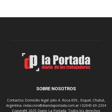
e
r
c
e
e
s
t
e
a
n
D
t
i
a
g
r
i
o
t
n
a
p
l
r
e
o
n
y
l
e
o
c
s
t
SOBRE NOSOTROS
h
o
o
p
Contactos Domicilio legal: Julio A. Roca 659 , Esquel, Chubut,
s
a
Argentina. redaccion@diariolaportada.com.ar I 02945 69-2334
p
r
Copyright 2025 Diario La Portada. Todos los derechos
i
a