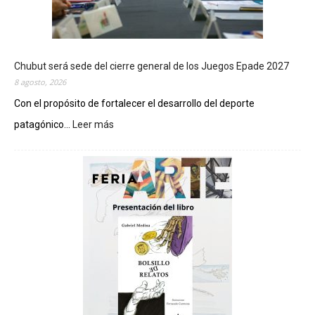
Chubut será sede del cierre general de los Juegos Epade 2027
8 agosto, 2026
Con el propósito de fortalecer el desarrollo del deporte
patagónico...
Leer más
:
C
h
u
b
u
t
s
e
r
á
s
e