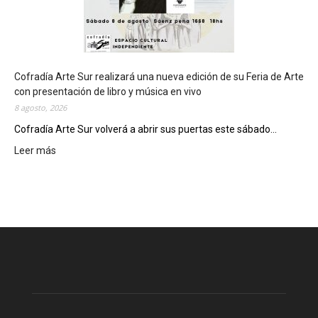
d
e
d
e
l
c
Cofradía Arte Sur realizará una nueva edición de su Feria de Arte
i
con presentación de libro y música en vivo
e
8 agosto, 2026
r
Cofradía Arte Sur volverá a abrir sus puertas este sábado...
r
Leer más
:
e
C
g
o
e
f
n
r
e
a
r
d
a
í
l
a
d
A
e
r
l
t
o