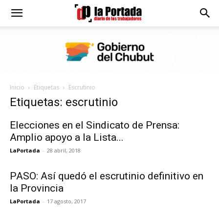
Diario
La
Inicio
Etiquetas
Escrutinio
Portada
Etiquetas: escrutinio
Elecciones en el Sindicato de Prensa:
Amplio apoyo a la Lista...
LaPortada
-
28 abril, 2018
PASO: Así quedó el escrutinio definitivo en
la Provincia
LaPortada
-
17 agosto, 2017