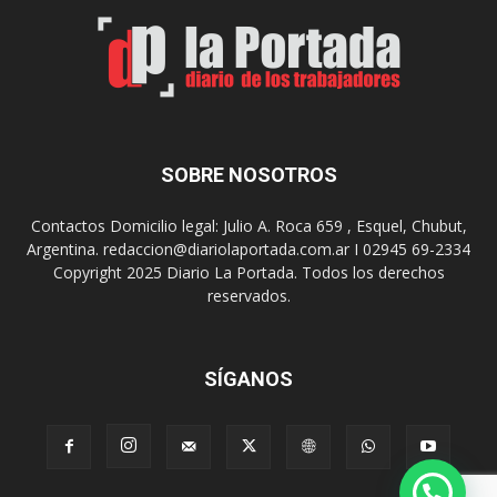
e
s
S
J
u
u
r
e
r
g
e
o
a
s
SOBRE NOSOTROS
l
E
i
p
Contactos Domicilio legal: Julio A. Roca 659 , Esquel, Chubut,
z
a
Argentina. redaccion@diariolaportada.com.ar I 02945 69-2334
a
d
Copyright 2025 Diario La Portada. Todos los derechos
r
e
reservados.
á
2
u
0
n
2
a
7
SÍGANOS
n
u
e
v
a