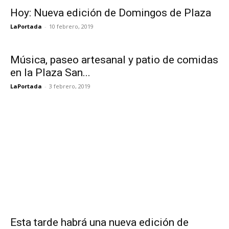
Hoy: Nueva edición de Domingos de Plaza
LaPortada
-
10 febrero, 2019
Música, paseo artesanal y patio de comidas
en la Plaza San...
LaPortada
-
3 febrero, 2019
Esta tarde habrá una nueva edición de
“Domingos de Plaza”
LaPortada
-
27 enero, 2019
Esta tarde: Música, paseo artesanal y patio
gastronómico en la Plaza...
LaPortada
-
20 enero, 2019