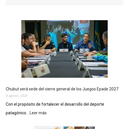
Chubut será sede del cierre general de los Juegos Epade 2027
8 agosto, 2026
Con el propósito de fortalecer el desarrollo del deporte
patagónico...
Leer más
:
C
h
u
b
u
t
s
e
r
á
s
e