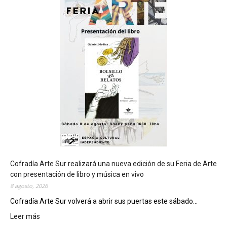
d
e
d
e
l
c
Cofradía Arte Sur realizará una nueva edición de su Feria de Arte
i
con presentación de libro y música en vivo
e
8 agosto, 2026
r
Cofradía Arte Sur volverá a abrir sus puertas este sábado...
r
Leer más
:
e
C
g
o
e
f
n
r
e
a
r
d
a
í
l
a
d
A
e
r
l