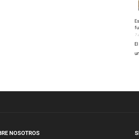
Es
fu
7 
El
un
BRE NOSOTROS
S