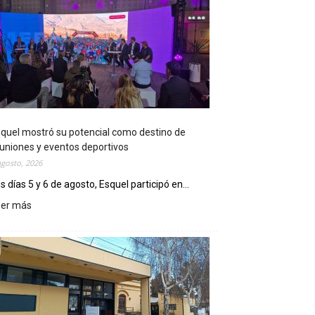
quel mostró su potencial como destino de
uniones y eventos deportivos
agosto, 2026
s días 5 y 6 de agosto, Esquel participó en...
eer más
:
E
s
q
u
e
l
m