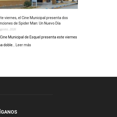
o
s
t
te viernes, el Cine Municipal presenta dos
r
nciones de Spider Man: Un Nuevo Día
ó
agosto, 2026
s
u
 Cine Municipal de Esquel presenta este viernes
p
a doble...
Leer más
:
o
E
t
s
e
t
n
e
c
v
i
i
a
e
l
r
c
n
o
e
m
s
o
,
ÍGANOS
d
e