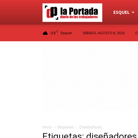
Diario
ESQUEL
C
-2.5
SÁBADO, AGOSTO 8, 2026
C
Esquel
La
Portada
Inicio
Etiquetas
Diseñadores
Etiquetas: diseñadores