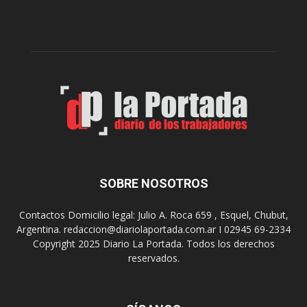
i
a
e
l
r
c
n
o
e
m
s
o
,
d
e
e
l
s
C
t
i
i
n
n
e
o
SOBRE NOSOTROS
M
d
u
e
Contactos Domicilio legal: Julio A. Roca 659 , Esquel, Chubut,
n
r
Argentina. redaccion@diariolaportada.com.ar I 02945 69-2334
i
e
Copyright 2025 Diario La Portada. Todos los derechos
c
u
reservados.
i
n
p
i
a
o
l