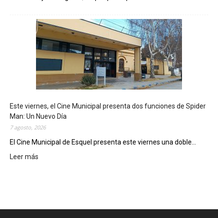
E
s
q
u
e
l
m
o
s
t
Este viernes, el Cine Municipal presenta dos funciones de Spider
r
Man: Un Nuevo Día
ó
7 agosto, 2026
s
u
El Cine Municipal de Esquel presenta este viernes una doble...
p
Leer más
:
o
E
t
s
e
t
n
e
c
v
i