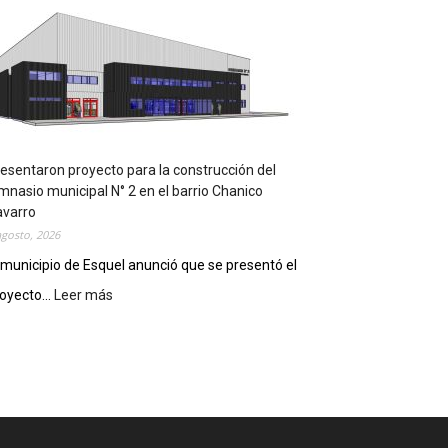
m
p
l
e
m
e
n
t
a
esentaron proyecto para la construcción del
r
mnasio municipal N° 2 en el barrio Chanico
á
avarro
n
agosto, 2026
l
 municipio de Esquel anunció que se presentó el
a
oyecto...
Leer más
:
R
P
e
r
c
e
e
s
t
e
a
n
D
t
i