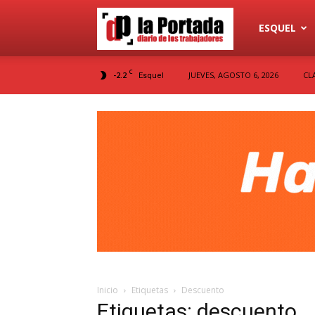
Diario
ESQUEL
C
-2.2
JUEVES, AGOSTO 6, 2026
CL
Esquel
La
Portada
Inicio
Etiquetas
Descuento
Etiquetas: descuento