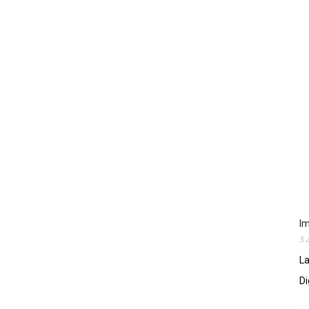
Im
5 
La
Di