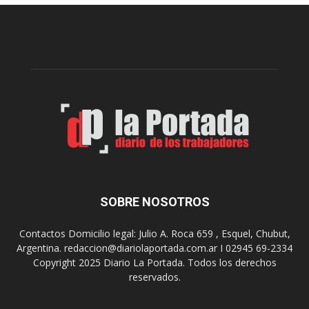
e
l
l
c
p
e
r
l
e
e
p
b
a
r
r
a
a
s
u
u
n
s
a
9
n
0
u
SOBRE NOSOTROS
a
e
ñ
v
o
Contactos Domicilio legal: Julio A. Roca 659 , Esquel, Chubut,
a
s
Argentina. redaccion@diariolaportada.com.ar I 02945 69-2334
e
c
Copyright 2025 Diario La Portada. Todos los derechos
d
o
reservados.
i
n
c
u
i