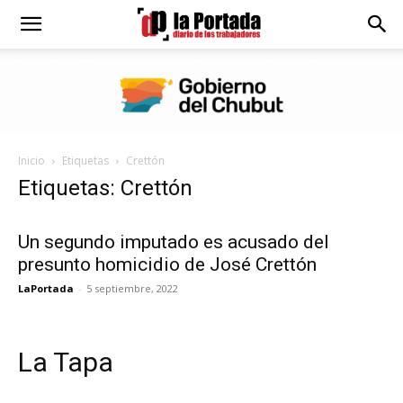
Diario
La
Inicio
Etiquetas
Crettón
Portada
Etiquetas: Crettón
Un segundo imputado es acusado del
presunto homicidio de José Crettón
LaPortada
-
5 septiembre, 2022
La Tapa