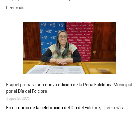
Leer más
:
L
a
B
i
b
l
i
o
t
e
c
Esquel prepara una nueva edición de la Peña Folclórica Municipal
a
por el Día del Folclore
M
6 agosto, 2026
u
n
En el marco de la celebración del Día del Folclore,...
Leer más
:
i
E
c
s
i
q
p
u
a