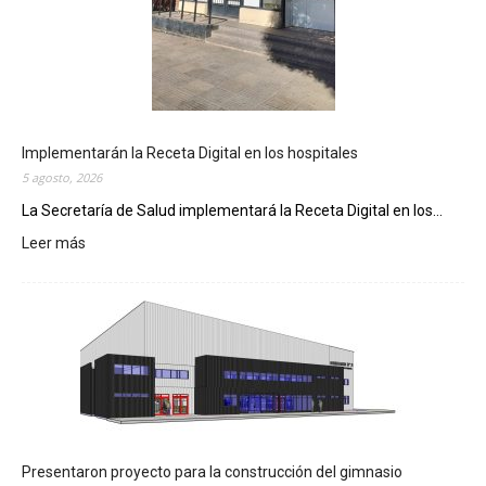
Implementarán la Receta Digital en los hospitales
5 agosto, 2026
La Secretaría de Salud implementará la Receta Digital en los...
Leer más
:
I
m
p
l
e
m
e
n
t
a
Presentaron proyecto para la construcción del gimnasio