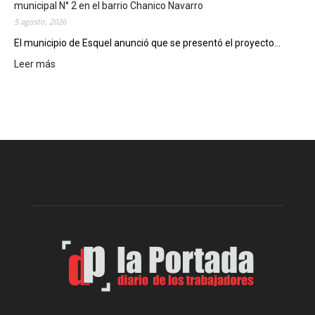
r
municipal N° 2 en el barrio Chanico Navarro
á
5 agosto, 2026
n
El municipio de Esquel anunció que se presentó el proyecto...
l
Leer más
a
:
R
P
e
r
c
e
e
s
t
e
a
n
D
t
i
a
g
r
i
o
t
n
a
p
l
r
e
o
n
y
l
e