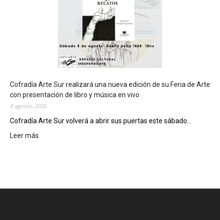
á
s
e
d
e
d
e
l
c
Cofradía Arte Sur realizará una nueva edición de su Feria de Arte
i
con presentación de libro y música en vivo
e
8 agosto, 2026
r
Cofradía Arte Sur volverá a abrir sus puertas este sábado...
r
Leer más
:
e
C
g
o
e
f
n
r
e
a
r
d
a
í
l
a
d