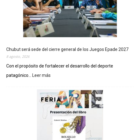
Chubut será sede del cierre general de los Juegos Epade 2027
8 agosto, 2026
Con el propósito de fortalecer el desarrollo del deporte
patagónico...
Leer más
:
C
h
u
b
u
t
s
e
r