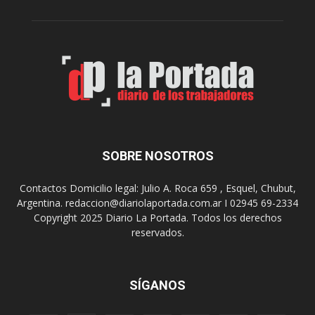
A
e
r
l
t
o
e
s
S
J
u
u
r
e
r
g
e
o
a
s
SOBRE NOSOTROS
l
E
i
p
Contactos Domicilio legal: Julio A. Roca 659 , Esquel, Chubut,
z
a
Argentina. redaccion@diariolaportada.com.ar I 02945 69-2334
a
d
Copyright 2025 Diario La Portada. Todos los derechos
r
e
reservados.
á
2
u
0
n
2
a
7
SÍGANOS
n
u