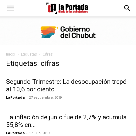
Diario
La
Inicio
Etiquetas
Cifras
Portada
Etiquetas: cifras
Segundo Trimestre: La desocupación trepó
al 10,6 por ciento
LaPortada
-
27 septiembre, 2019
La inflación de junio fue de 2,7% y acumula
55,8% en...
LaPortada
-
17 julio, 2019