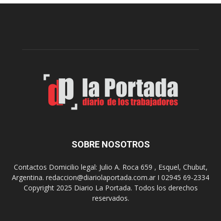
e
l
l
c
p
e
r
l
e
e
p
b
a
r
r
a
a
s
u
u
n
s
a
9
n
0
u
SOBRE NOSOTROS
a
e
ñ
v
o
Contactos Domicilio legal: Julio A. Roca 659 , Esquel, Chubut,
a
s
Argentina. redaccion@diariolaportada.com.ar I 02945 69-2334
e
c
Copyright 2025 Diario La Portada. Todos los derechos
d
o
reservados.
i
n
c
u
i