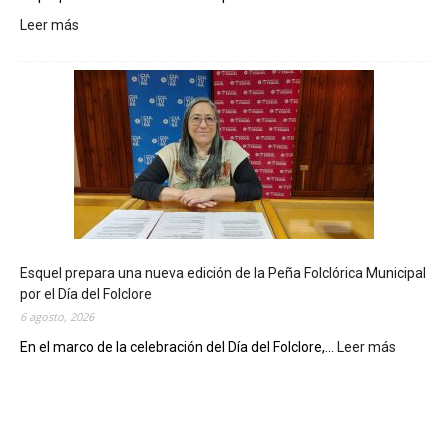
Leer más
:
L
a
B
i
b
l
i
o
t
e
c
Esquel prepara una nueva edición de la Peña Folclórica Municipal
a
por el Día del Folclore
M
6 agosto, 2026
u
n
En el marco de la celebración del Día del Folclore,...
Leer más
:
i
E
c
s
i
q
p
u
a