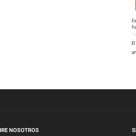
Es
fu
7 
El
un
BRE NOSOTROS
S