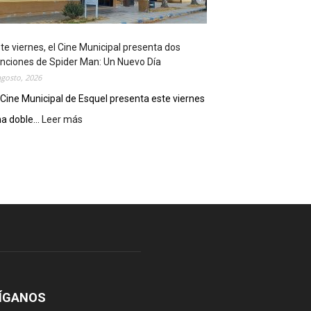
o
s
t
te viernes, el Cine Municipal presenta dos
r
nciones de Spider Man: Un Nuevo Día
ó
agosto, 2026
s
u
 Cine Municipal de Esquel presenta este viernes
p
a doble...
Leer más
:
o
E
t
s
e
t
n
e
c
v
i
i
a
e
l
r
c
n
o
e
m
s
o
,
ÍGANOS
d
e