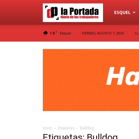
Diario
ESQUEL
C
1.8
VIERNES, AGOSTO 7, 2026
CL
Esquel
La
Portada
Inicio
Etiquetas
Bulldog
Etiquetas: Bulldog