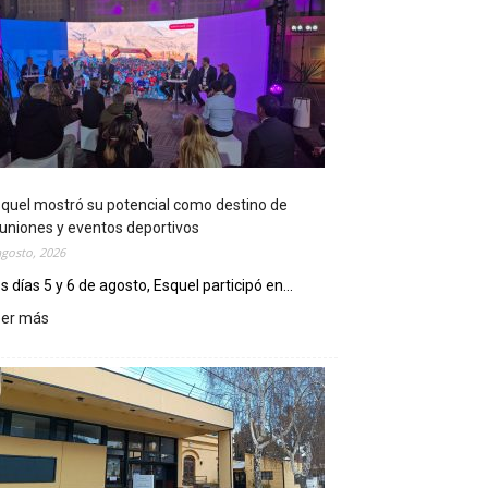
quel mostró su potencial como destino de
uniones y eventos deportivos
agosto, 2026
s días 5 y 6 de agosto, Esquel participó en...
eer más
:
E
s
q
u
e
l
m