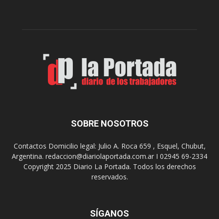
c
a
i
f
p
u
a
n
l
c
p
i
r
o
e
n
s
a
e
r
n
e
t
l
SOBRE NOSOTROS
a
m
d
e
Contactos Domicilio legal: Julio A. Roca 659 , Esquel, Chubut,
o
r
Argentina. redaccion@diariolaportada.com.ar I 02945 69-2334
s
e
Copyright 2025 Diario La Portada. Todos los derechos
f
n
u
reservados.
d
n
e
c
r
i
o
SÍGANOS
o
d