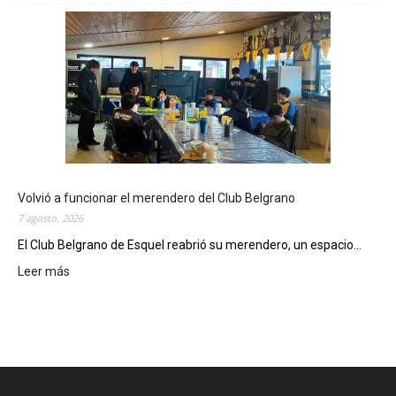
s
t
e
v
i
e
r
n
e
s
,
Volvió a funcionar el merendero del Club Belgrano
e
7 agosto, 2026
l
El Club Belgrano de Esquel reabrió su merendero, un espacio...
C
i
Leer más
:
n
V
e
o
M
l
u
v
n
i
i
ó