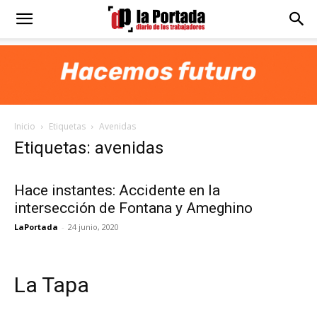
Diario
La
Inicio
Etiquetas
Avenidas
Portada
Etiquetas: avenidas
Hace instantes: Accidente en la
intersección de Fontana y Ameghino
LaPortada
-
24 junio, 2020
La Tapa