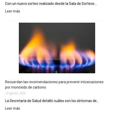
Con un nuevo sorteo realizado desde la Sala de Sorteos...
Leer más
:
E
l
T
e
l
e
b
i
n
g
o
C
h
Recuerdan las recomendaciones para prevenir intoxicaciones
u
por monóxido de carbono
b
10 agosto, 2026
u
La Secretaría de Salud detalló cuáles son los síntomas de...
t
e
Leer más
:
n
R