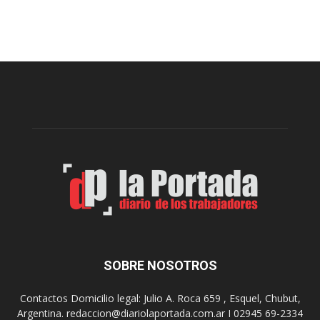
s
e
e
c
r
u
e
e
p
r
a
d
r
a
t
n
i
l
ó
a
p
s
r
r
e
e
m
c
i
o
o
m
s
e
SOBRE NOSOTROS
m
n
i
d
l
Contactos Domicilio legal: Julio A. Roca 659 , Esquel, Chubut,
a
l
Argentina. redaccion@diariolaportada.com.ar I 02945 69-2334
c