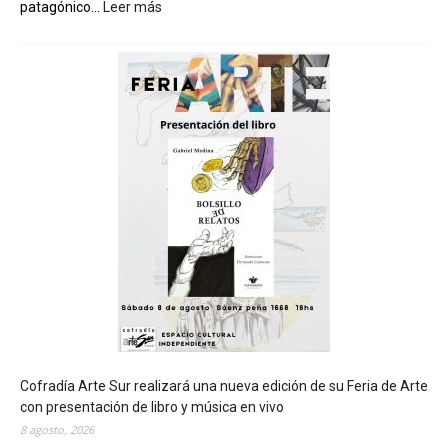
patagónico...
Leer más
:
C
h
u
b
u
t
s
e
r
á
s
e
d
e
d
e
l
c
Cofradía Arte Sur realizará una nueva edición de su Feria de Arte
i
con presentación de libro y música en vivo
e
8 agosto, 2026