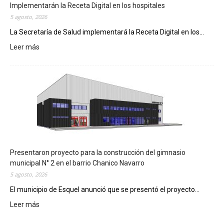
Implementarán la Receta Digital en los hospitales
5 agosto, 2026
La Secretaría de Salud implementará la Receta Digital en los...
Leer más
:
I
m
p
l
e
m
e
n
t
a
Presentaron proyecto para la construcción del gimnasio
r
municipal N° 2 en el barrio Chanico Navarro
á
5 agosto, 2026
n
El municipio de Esquel anunció que se presentó el proyecto...
l
Leer más
a
:
R
P