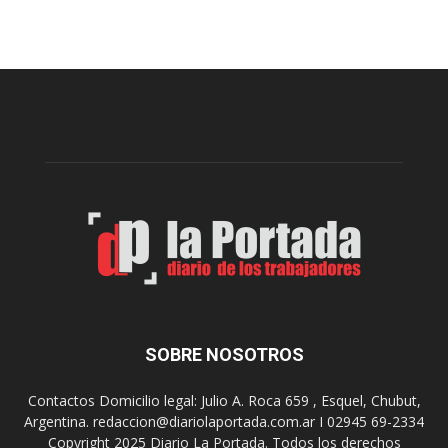
e
r
c
e
e
s
t
e
a
n
D
t
i
a
g
r
i
o
t
n
a
p
l
r
e
o
n
y
l
e
o
c
s
t
SOBRE NOSOTROS
h
o
o
p
Contactos Domicilio legal: Julio A. Roca 659 , Esquel, Chubut,
s
a
Argentina. redaccion@diariolaportada.com.ar I 02945 69-2334
p
r
Copyright 2025 Diario La Portada. Todos los derechos
i
a