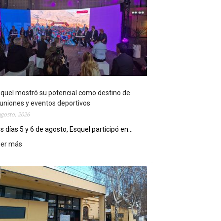
quel mostró su potencial como destino de
uniones y eventos deportivos
agosto, 2026
s días 5 y 6 de agosto, Esquel participó en...
eer más
:
E
s
q
u
e
l
m