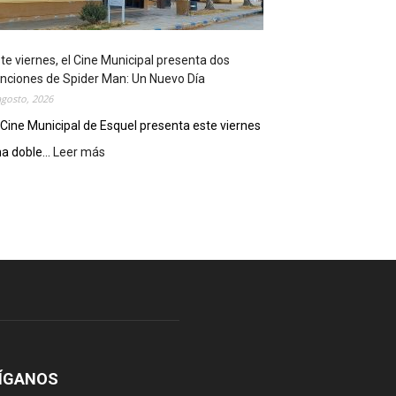
o
s
t
te viernes, el Cine Municipal presenta dos
r
nciones de Spider Man: Un Nuevo Día
ó
agosto, 2026
s
u
 Cine Municipal de Esquel presenta este viernes
p
a doble...
Leer más
:
o
E
t
s
e
t
n
e
c
v
i
i
a
e
l
r
c
n
o
e
m
s
o
,
ÍGANOS
d
e