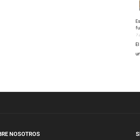
Es
fu
7 
El
un
BRE NOSOTROS
S