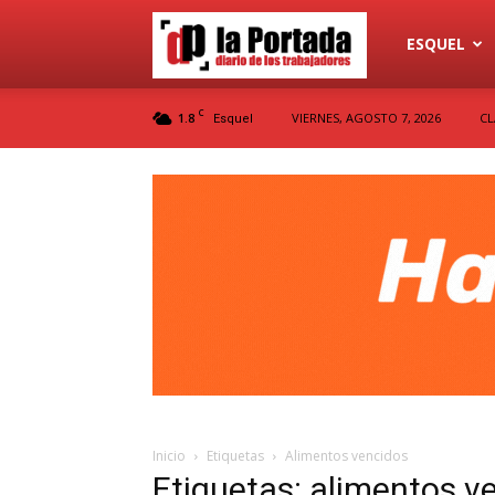
Diario
ESQUEL
C
1.8
VIERNES, AGOSTO 7, 2026
CL
Esquel
La
Portada
Inicio
Etiquetas
Alimentos vencidos
Etiquetas: alimentos v