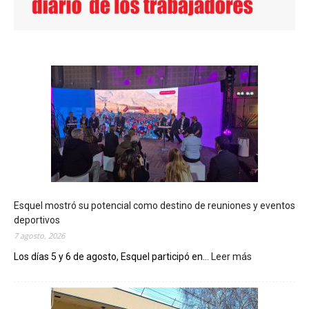
Esquel mostró su potencial como destino de reuniones y eventos
deportivos
7 agosto, 2026
Los días 5 y 6 de agosto, Esquel participó en...
Leer más
:
E
s
q