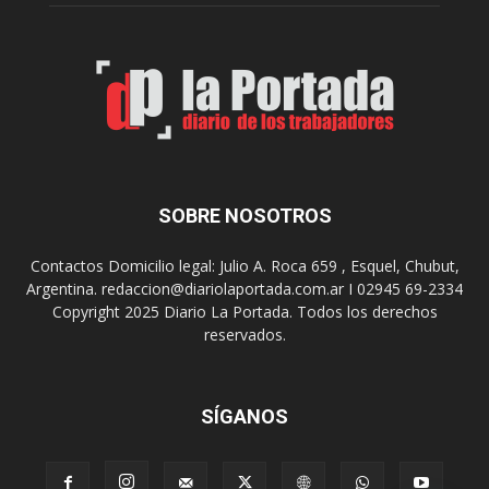
o
e
m
s
o
,
d
e
e
l
s
C
t
i
i
n
n
e
o
SOBRE NOSOTROS
M
d
u
e
Contactos Domicilio legal: Julio A. Roca 659 , Esquel, Chubut,
n
r
Argentina. redaccion@diariolaportada.com.ar I 02945 69-2334
i
e
Copyright 2025 Diario La Portada. Todos los derechos
c
u
reservados.
i
n
p
i
a
o
l
SÍGANOS
n
p
e
r
s
e
y