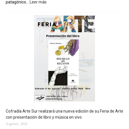
patagónico...
Leer más
:
C
h
u
b
u
t
s
e
r
á
s
e
d
e
d
e
l
c
Cofradía Arte Sur realizará una nueva edición de su Feria de Arte
i
con presentación de libro y música en vivo
e
8 agosto, 2026