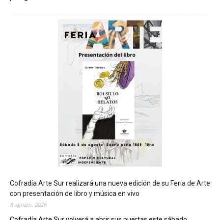
C
h
u
b
u
t
s
e
r
á
s
e
d
e
d
e
l
c
Cofradía Arte Sur realizará una nueva edición de su Feria de Arte
i
con presentación de libro y música en vivo
e
8 agosto, 2026
r
Cofradía Arte Sur volverá a abrir sus puertas este sábado...