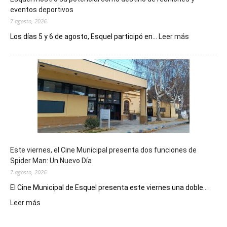
eventos deportivos
7 agosto, 2026
:
Los días 5 y 6 de agosto, Esquel participó en...
Leer más
Esquel
mostró
su
potencial
como
destino
de
reuniones
y
eventos
Este viernes, el Cine Municipal presenta dos funciones de
deportivos
Spider Man: Un Nuevo Día
7 agosto, 2026
El Cine Municipal de Esquel presenta este viernes una doble...
:
Leer más
Este
viernes,