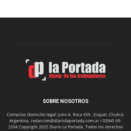
el
Cine
Municipal
presenta
dos
funciones
de
Spider
Man:
Un
Nuevo
Día
SOBRE NOSOTROS
Contactos Domicilio legal: Julio A. Roca 659 , Esquel, Chubut,
Argentina. redaccion@diariolaportada.com.ar I 02945 69-
2334 Copyright 2025 Diario La Portada. Todos los derechos