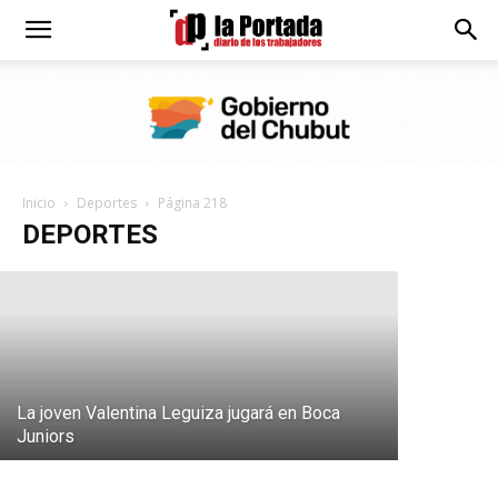
Diario
La
Río Pico se quedó con un partidazo y
clasificó al Federal
Inicio
Deportes
Página 218
Portada
“Lalo” Río
DEPORTES
LaPortada
-
11 junio, 2017
deportista
La joven Valentina Leguiza jugará en Boca
Juniors