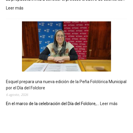
Leer más
:
L
a
B
i
b
l
i
o
t
e
c
Esquel prepara una nueva edición de la Peña Folclórica Municipal
a
por el Día del Folclore
M
6 agosto, 2026
u
n
En el marco de la celebración del Día del Folclore,...
Leer más
:
i
E
c
s
i
q
p
u
a